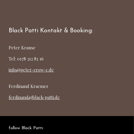
Black Patti Kontakt & Booking:
Peter Krause
Tel: 0178 312 83 16
info@peter-crow-c.de
Ferdinand Kraemer
ferdinand@black-patti.de
follow Black Patti: